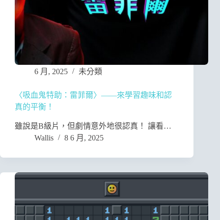
6 月, 2025
未分類
〈吸血鬼特助：雷菲爾〉——來學習趣味和認
真的平衡！
雖說是B級片，但劇情意外地很認真！ 讓看…
Wallis
8 6 月, 2025